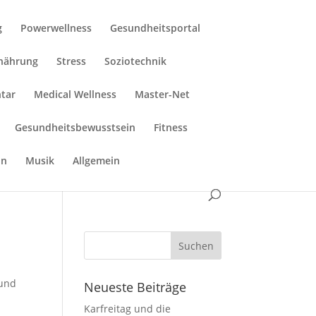
g
Powerwellness
Gesundheitsportal
rnährung
Stress
Soziotechnik
tar
Medical Wellness
Master-Net
Gesundheitsbewusstsein
Fitness
in
Musik
Allgemein
rund
Neueste Beiträge
Karfreitag und die