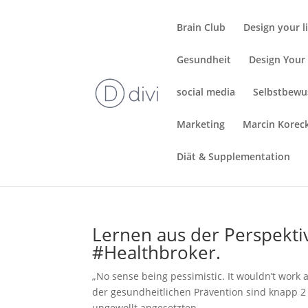
Brain Club
Design your l
Gesundheit
Design Your 
social media
Selbstbewu
Marketing
Marcin Korec
Diät & Supplementation
Lernen aus der Perspektive
#Healthbroker.
„No sense being pessimistic. It wouldn’t work
der gesundheitlichen Prävention sind knapp 2
ungewollt angesetzten...