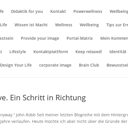
ife
Didaktik for you
Kontakt
Powerwellness
Wellbein
Life
Wissen ist Macht
Wellness
Wellbeing
Tips zur E
sstsein
Provide your image
Portal-Matrix
Mein Kommen
ki
Lifestyle
Kontaktplattform
Keep relaxed!
Identität
Design Your Life
corporate image
Brain Club
Bewusstse
. Ein Schritt in Richtung
 anyway.“ John Robb Seit meiner letzten Blogreihe mit dem Hinterg
 Jahre verlaufen. Heute möchte ich aber nicht über die Gründe der