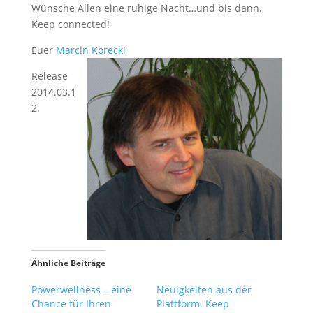
Wünsche Allen eine ruhige Nacht…und bis dann.
Keep connected!
Euer
Marcin
Korecki
Release
2014.03.1
2.
Ähnliche Beiträge
Powerwellness – eine
Neuigkeiten aus der
Chance für Ihren
Plattform. Keep