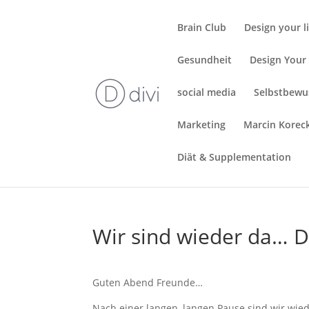
Brain Club
Design your l
Gesundheit
Design Your 
social media
Selbstbewu
Marketing
Marcin Korec
Diät & Supplementation
Wir sind wieder da… De
Guten Abend Freunde…
Nach einer langen, langen Pause sind wir wied