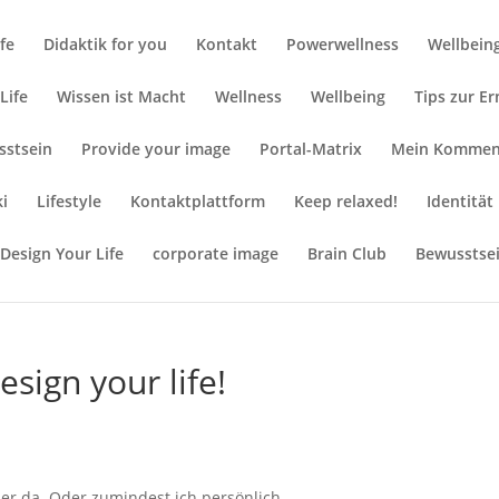
ife
Didaktik for you
Kontakt
Powerwellness
Wellbein
Life
Wissen ist Macht
Wellness
Wellbeing
Tips zur E
sstsein
Provide your image
Portal-Matrix
Mein Kommen
ki
Lifestyle
Kontaktplattform
Keep relaxed!
Identität
Design Your Life
corporate image
Brain Club
Bewusstse
sign your life!
er da. Oder zumindest ich persönlich.